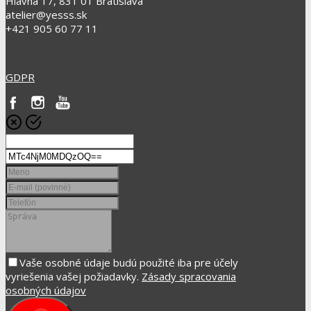
Hlavná 17, 831 01 Bratislava
atelier@yesss.sk
+421 905 60 77 11
GDPR
Vaše osobné údaje budú použité iba pre účely
vyriešenia vašej požiadavky.
Zásady spracovania
osobných údajov