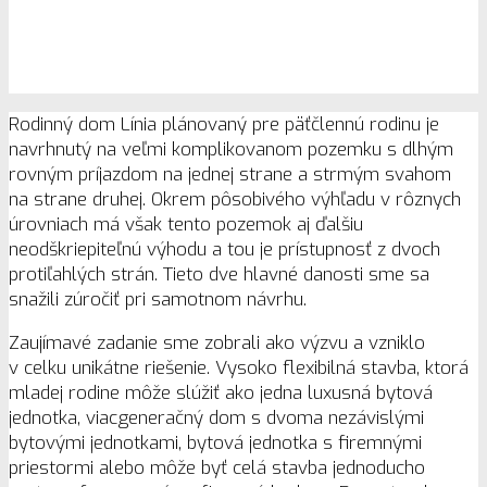
Rodinný dom Línia plánovaný pre päťčlennú rodinu je
navrhnutý na veľmi komplikovanom pozemku s dlhým
rovným príjazdom na jednej strane a strmým svahom
na strane druhej. Okrem pôsobivého výhľadu v rôznych
úrovniach má však tento pozemok aj ďalšiu
neodškriepiteľnú výhodu a tou je prístupnosť z dvoch
protiľahlých strán. Tieto dve hlavné danosti sme sa
snažili zúročiť pri samotnom návrhu.
Zaujímavé zadanie sme zobrali ako výzvu a vzniklo
v celku unikátne riešenie. Vysoko flexibilná stavba, ktorá
mladej rodine môže slúžiť ako jedna luxusná bytová
jednotka, viacgeneračný dom s dvoma nezávislými
bytovými jednotkami, bytová jednotka s firemnými
priestormi alebo môže byť celá stavba jednoducho