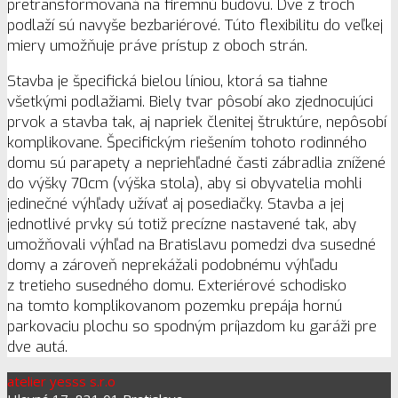
pretransformovaná na firemnú budovu. Dve z troch
podlaží sú navyše bezbariérové. Túto flexibilitu do veľkej
miery umožňuje práve prístup z oboch strán.
Stavba je špecifická bielou líniou, ktorá sa tiahne
všetkými podlažiami. Biely tvar pôsobí ako zjednocujúci
prvok a stavba tak, aj napriek členitej štruktúre, nepôsobí
komplikovane. Špecifickým riešením tohoto rodinného
domu sú parapety a nepriehľadné časti zábradlia znížené
do výšky 70cm (výška stola), aby si obyvatelia mohli
jedinečné výhľady užívať aj posediačky. Stavba a jej
jednotlivé prvky sú totiž precízne nastavené tak, aby
umožňovali výhľad na Bratislavu pomedzi dva susedné
domy a zároveň neprekážali podobnému výhľadu
z tretieho susedného domu. Exteriérové schodisko
na tomto komplikovanom pozemku prepája hornú
parkovaciu plochu so spodným príjazdom ku garáži pre
dve autá.
atelier yesss s.r.o