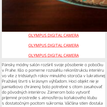
OLYMPUS DIGITAL CAMERA
OLYMPUS DIGITAL CAMERA
OLYMPUS DIGITAL CAMERA
Pánsky módny salón rozšíril svoje pôsobenie o pobočku
v Prahe. Išlo o pomerne rozsiahlu rekonštrukciu interiéru
vo vile z tridsiatych rokov minulého storočia v lukratívnej
Pražskej štvrti s krásnym výhľadom. Hoci objekt nie je
pamiatkovo chránený, bolo potrebné s citom zasahovať
do pôvodných interiérov. Zámerom bolo vytvoriť
príjemné prostredie s atmosférou koňakového klubu
s dostatočným pocitom súkromia. Väčšina stien dostala