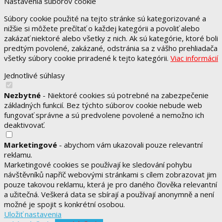
Nastavenia súborov cookie
Súbory cookie použité na tejto stránke sú kategorizované a
nižšie si môžete prečítať o každej kategórii a povoliť alebo
zakázať niektoré alebo všetky z nich. Ak sú kategórie, ktoré boli
predtým povolené, zakázané, odstránia sa z vášho prehliadača
všetky súbory cookie priradené k tejto kategórii.
Viac informácií
Jednotlivé súhlasy
Nezbytné
- Niektoré cookies sú potrebné na zabezpečenie
základných funkcií. Bez týchto súborov cookie nebude web
fungovať správne a sú predvolene povolené a nemožno ich
deaktivovať.
Marketingové
- abychom vám ukazovali pouze relevantní
reklamu.
Marketingové cookies se používají ke sledování pohybu
návštěvníků napříč webovými stránkami s cílem zobrazovat jim
pouze takovou reklamu, která je pro daného člověka relevantní
a užitečná. Veškerá data se sbírají a používají anonymně a není
možné je spojit s konkrétní osobou.
Uložiť nastavenia