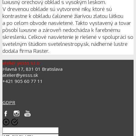
luxusný orechový obklad s vysokým leskom.
V drevenou obklade sú vytvorené niky, ktoré sú
kontrastne k obkladu čalúnené žiarivou zlatou látkou
a po celom obvode nasvietené. Takto vystavený a tovar
pôsobí luxusne a zároveň nedochádza k farebnému
skresleniu. Celkové nasvietenie je riešené v spolupráci so
svetelným štúdiom svetelnestropy.sk, nádherné lustre
dodala firma Raster.
atelier yesss s.r.o
Hlavná 17, 831 01 Bratislava
atelier@yesss.sk
+421 905 60 77 11
GDPR